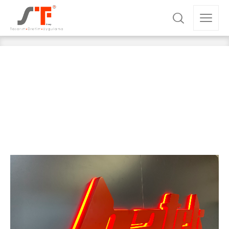
Batek
Anasayfa
Mimari & Dekorasyon
Batek