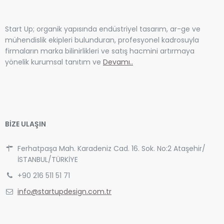
Start Up; organik yapısında endüstriyel tasarım, ar-ge ve
mühendislik ekipleri bulunduran, profesyonel kadrosuyla
firmaların marka bilinirlikleri ve satış hacmini artırmaya
yönelik kurumsal tanıtım ve
Devamı..
BİZE ULAŞIN
Ferhatpaşa Mah. Karadeniz Cad. 16. Sok. No:2 Ataşehir/
İSTANBUL/TÜRKİYE
+90 216 511 51 71
info@startupdesign.com.tr